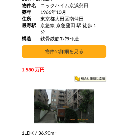
物件名
ニックハイム京浜蒲田
築年
1966年10月
住所
東京都大田区南蒲田
最寄駅
京急線 京急蒲田 駅 徒歩 1
分
構造
鉄骨鉄筋ｺﾝｸﾘｰﾄ造
1,580 万円
1LDK
/ 36.90m
2