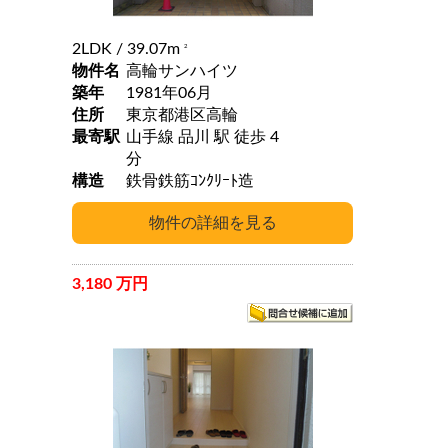
2LDK
/ 39.07m
2
物件名
高輪サンハイツ
築年
1981年06月
住所
東京都港区高輪
最寄駅
山手線 品川 駅 徒歩 4
分
構造
鉄骨鉄筋ｺﾝｸﾘｰﾄ造
3,180 万円