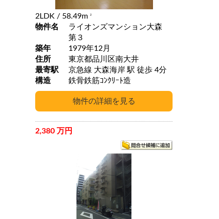
2LDK
/ 58.49m
2
物件名
ライオンズマンション大森
第３
築年
1979年12月
住所
東京都品川区南大井
最寄駅
京急線 大森海岸 駅 徒歩 4分
構造
鉄骨鉄筋ｺﾝｸﾘｰﾄ造
2,380 万円