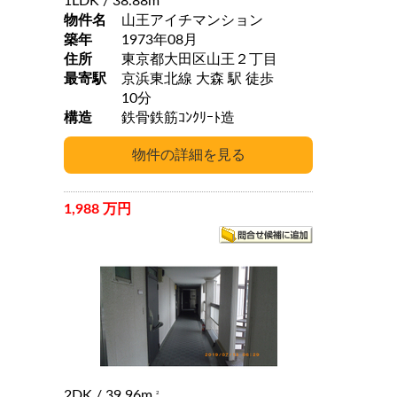
1LDK
/ 38.88m
物件名
山王アイチマンション
築年
1973年08月
住所
東京都大田区山王２丁目
最寄駅
京浜東北線 大森 駅 徒歩
10分
構造
鉄骨鉄筋ｺﾝｸﾘｰﾄ造
1,988 万円
2DK
/ 39.96m
2