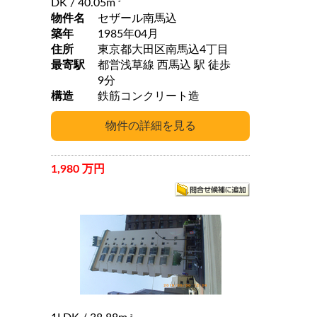
DK
/ 40.05m
2
物件名
セザール南馬込
築年
1985年04月
住所
東京都大田区南馬込4丁目
最寄駅
都営浅草線 西馬込 駅 徒歩
9分
構造
鉄筋コンクリート造
1,980 万円
2