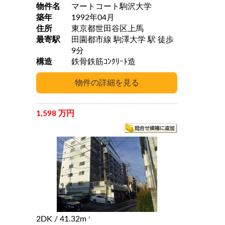
物件名
マートコート駒沢大学
築年
1992年04月
住所
東京都世田谷区上馬
最寄駅
田園都市線 駒澤大学 駅 徒歩
9分
構造
鉄骨鉄筋ｺﾝｸﾘｰﾄ造
1,598 万円
2DK
/ 41.32m
2