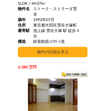
1LDK
/ 44.07m
2
物件名
ストーク・ストラーダ雪
谷
築年
1992年07月
住所
東京都大田区雪谷大塚町
最寄駅
池上線 雪谷大塚 駅 徒歩 4
分
構造
鉄骨鉄筋ｺﾝｸﾘｰﾄ造
2,380 万円