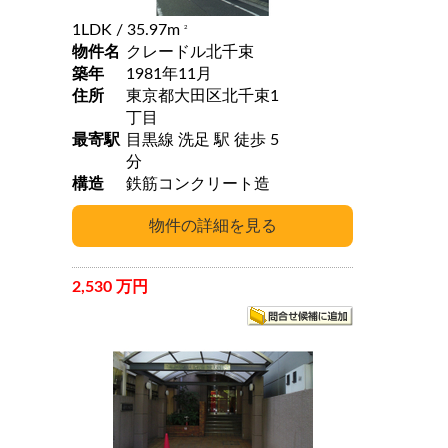
1LDK
/ 35.97m
2
物件名
クレードル北千束
築年
1981年11月
住所
東京都大田区北千束1
丁目
最寄駅
目黒線 洗足 駅 徒歩 5
分
構造
鉄筋コンクリート造
2,530 万円