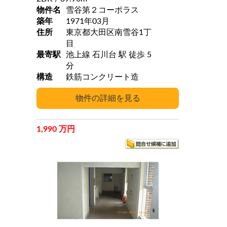
物件名
雪谷第２コーポラス
築年
1971年03月
住所
東京都大田区南雪谷1丁
目
最寄駅
池上線 石川台 駅 徒歩 5
分
構造
鉄筋コンクリート造
1,990 万円