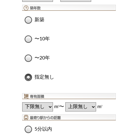
新築
〜10年
〜20年
指定無し
m
〜
m
2
2
5分以内