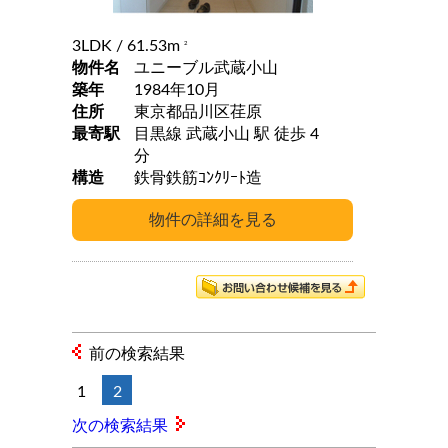
3LDK
/ 61.53m
2
物件名
ユニーブル武蔵小山
築年
1984年10月
住所
東京都品川区荏原
最寄駅
目黒線 武蔵小山 駅 徒歩 4
分
構造
鉄骨鉄筋ｺﾝｸﾘｰﾄ造
前の検索結果
1
2
次の検索結果