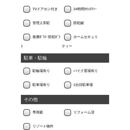
TVドアホン付き
24時間ｾｷｭﾘﾃｨｰ
管理人常駐
防犯鍵
複層ｶﾞﾗｽ･防犯ｶﾞﾗ
ホームセキュリ
ｽ
ティー
駐車・駐輪
駐輪場有り
バイク置場有り
駐車場有り
2台目駐車場
その他
専用庭
リフォーム済
リゾート物件