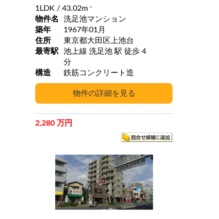
1LDK
/ 43.02m
2
物件名
洗足池マンション
築年
1967年01月
住所
東京都大田区上池台
最寄駅
池上線 洗足池 駅 徒歩 4
分
構造
鉄筋コンクリート造
2,280 万円