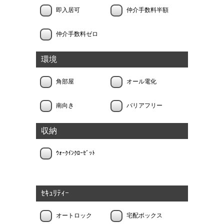
即入居可
仲介手数料半額
仲介手数料ゼロ
環境
角部屋
オール電化
南向き
バリアフリー
収納
ｳｫｰｸｲﾝｸﾛｰｾﾞｯﾄ
ｾｷｭﾘﾃｨｰ
オートロック
宅配ボックス