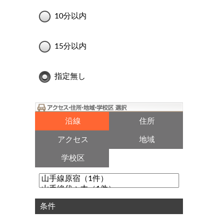
10分以内
15分以内
指定無し
沿線
住所
アクセス
地域
学校区
条件