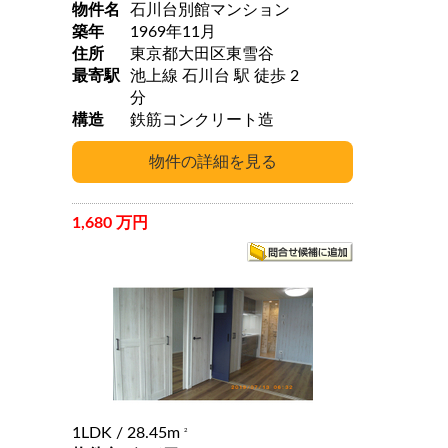
物件名
石川台別館マンション
築年
1969年11月
住所
東京都大田区東雪谷
最寄駅
池上線 石川台 駅 徒歩 2
分
構造
鉄筋コンクリート造
1,680 万円
1LDK
/ 28.45m
2